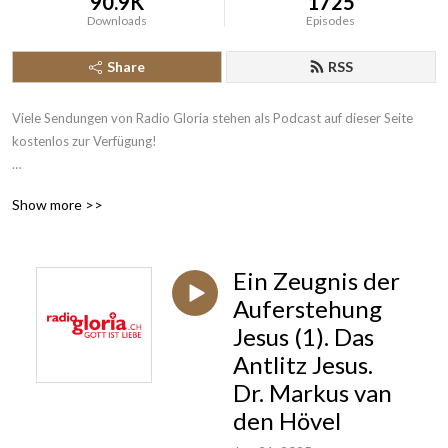
90.9K
1725
Downloads
Episodes
Share
RSS
Viele Sendungen von Radio Gloria stehen als Podcast auf dieser Seite 
kostenlos zur Verfügung!

Radio Gloria ist seit 2004 das erste katholische Radio der Schweiz und 
Show more >>
sendet rund um die Uhr News aus Kirche und Gesellschaft, katholische 
Beiträge und christliche Musik. Das 24-Stunden-Programm ist über 
Digitalradio DAB+, Satellit Astra digital, im Kabelnetz der 
Ein Zeugnis der
deutschsprachigen Schweiz, Swisscom TV, Internetradio und mit unserer 
Gloria App einfach empfangbar.
Auferstehung
Jesus (1). Das
Antlitz Jesus.
Dr. Markus van
den Hövel