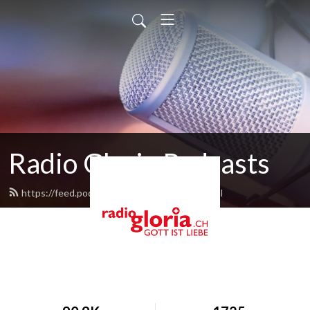
Radio Gloria Podcasts
https://feed.podbean.com/radiogloria/feed.xml