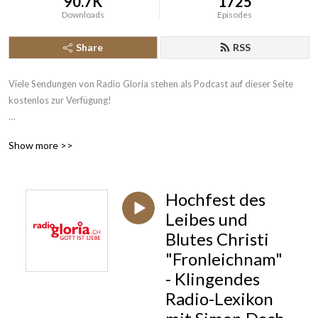
90.7K
1725
Downloads
Episodes
Share
RSS
Viele Sendungen von Radio Gloria stehen als Podcast auf dieser Seite 
kostenlos zur Verfügung!

Radio Gloria ist seit 2004 das erste katholische Radio der Schweiz und 
Show more >>
sendet rund um die Uhr News aus Kirche und Gesellschaft, katholische 
Beiträge und christliche Musik. Das 24-Stunden-Programm ist über 
Digitalradio DAB+, Satellit Astra digital, im Kabelnetz der 
Hochfest des
deutschsprachigen Schweiz, Swisscom TV, Internetradio und mit unserer 
Gloria App einfach empfangbar.
Leibes und
Blutes Christi
"Fronleichnam"
- Klingendes
Radio-Lexikon