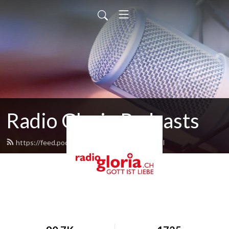
Radio Gloria Podcasts
https://feed.podbean.com/radiogloria/feed.xml