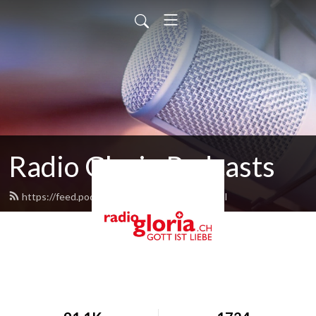
Radio Gloria Podcasts
https://feed.podbean.com/radiogloria/feed.xml