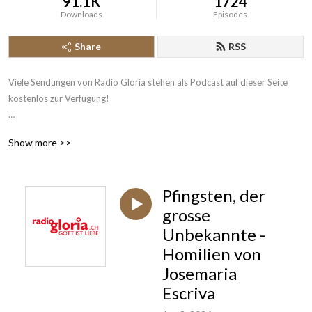
91.1K
1724
Downloads
Episodes
Share
RSS
Viele Sendungen von Radio Gloria stehen als Podcast auf dieser Seite 
kostenlos zur Verfügung!

Radio Gloria ist seit 2004 das erste katholische Radio der Schweiz und 
Show more >>
sendet rund um die Uhr News aus Kirche und Gesellschaft, katholische 
Beiträge und christliche Musik. Das 24-Stunden-Programm ist über 
Digitalradio DAB+, Satellit Astra digital, im Kabelnetz der 
Pfingsten, der
deutschsprachigen Schweiz, Swisscom TV, Internetradio und mit unserer 
Gloria App einfach empfangbar.
grosse
Unbekannte -
Homilien von
Josemaria
Escriva