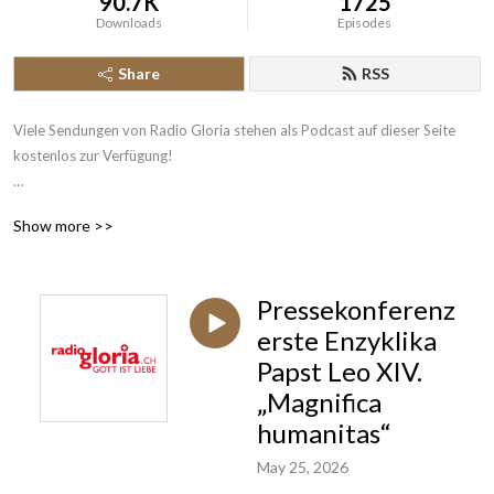
90.7K
1725
Downloads
Episodes
Share
RSS
Viele Sendungen von Radio Gloria stehen als Podcast auf dieser Seite 
kostenlos zur Verfügung!

Radio Gloria ist seit 2004 das erste katholische Radio der Schweiz und 
Show more >>
sendet rund um die Uhr News aus Kirche und Gesellschaft, katholische 
Beiträge und christliche Musik. Das 24-Stunden-Programm ist über 
Digitalradio DAB+, Satellit Astra digital, im Kabelnetz der 
Pressekonferenz
deutschsprachigen Schweiz, Swisscom TV, Internetradio und mit unserer 
Gloria App einfach empfangbar.
erste Enzyklika
Papst Leo XIV.
„Magnifica
humanitas“
May 25, 2026