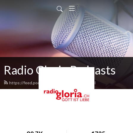
Radio Gloria Podcasts
https://feed.podbean.com/radiogloria/feed.xml