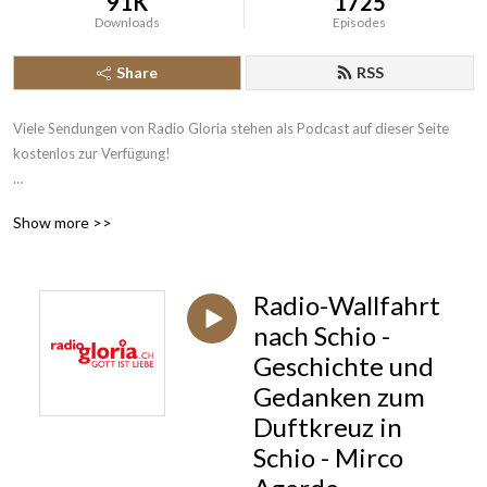
91K
1725
Downloads
Episodes
Share
RSS
Viele Sendungen von Radio Gloria stehen als Podcast auf dieser Seite 
kostenlos zur Verfügung!

Radio Gloria ist seit 2004 das erste katholische Radio der Schweiz und 
Show more >>
sendet rund um die Uhr News aus Kirche und Gesellschaft, katholische 
Beiträge und christliche Musik. Das 24-Stunden-Programm ist über 
Digitalradio DAB+, Satellit Astra digital, im Kabelnetz der 
Radio-Wallfahrt
deutschsprachigen Schweiz, Swisscom TV, Internetradio und mit unserer 
Gloria App einfach empfangbar.
nach Schio -
Geschichte und
Gedanken zum
Duftkreuz in
Schio - Mirco