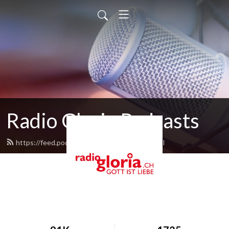
Radio Gloria Podcasts
https://feed.podbean.com/radiogloria/feed.xml