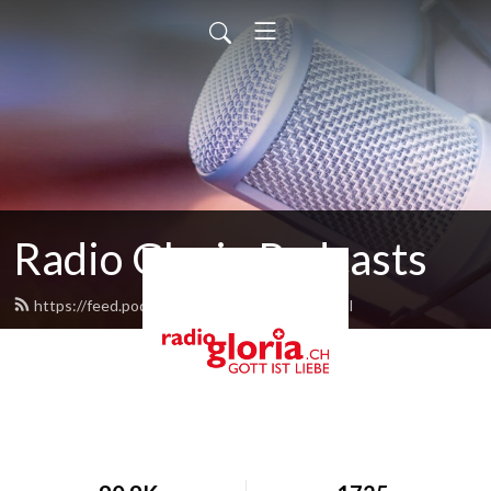
Radio Gloria Podcasts
https://feed.podbean.com/radiogloria/feed.xml