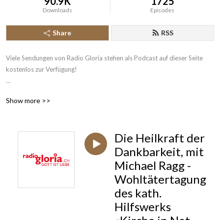
90.9K
1725
Downloads
Episodes
Share
RSS
Viele Sendungen von Radio Gloria stehen als Podcast auf dieser Seite 
kostenlos zur Verfügung!

Radio Gloria ist seit 2004 das erste katholische Radio der Schweiz und 
Show more >>
sendet rund um die Uhr News aus Kirche und Gesellschaft, katholische 
Beiträge und christliche Musik. Das 24-Stunden-Programm ist über 
Digitalradio DAB+, Satellit Astra digital, im Kabelnetz der 
Die Heilkraft der
deutschsprachigen Schweiz, Swisscom TV, Internetradio und mit unserer 
Gloria App einfach empfangbar.
Dankbarkeit, mit
Michael Ragg -
Wohltätertagung
des kath.
Hilfswerks