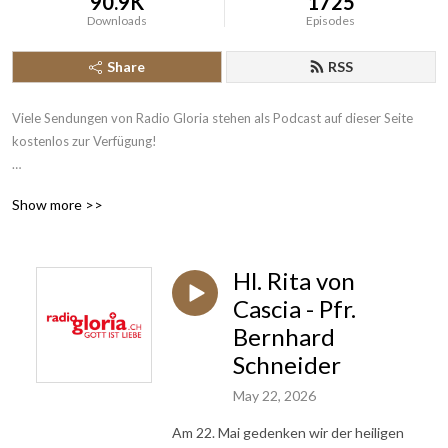
90.9K
1725
Downloads
Episodes
Share
RSS
Viele Sendungen von Radio Gloria stehen als Podcast auf dieser Seite 
kostenlos zur Verfügung!

Radio Gloria ist seit 2004 das erste katholische Radio der Schweiz und 
Show more >>
sendet rund um die Uhr News aus Kirche und Gesellschaft, katholische 
Beiträge und christliche Musik. Das 24-Stunden-Programm ist über 
Digitalradio DAB+, Satellit Astra digital, im Kabelnetz der 
Hl. Rita von
deutschsprachigen Schweiz, Swisscom TV, Internetradio und mit unserer 
Gloria App einfach empfangbar.
Cascia - Pfr.
Bernhard
Schneider
May 22, 2026
Am 22. Mai gedenken wir der heiligen