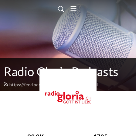
Radio Gloria Podcasts
https://feed.podbean.com/radiogloria/feed.xml